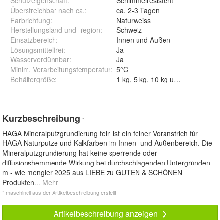
Schutzeigenschaft
:
Schimmelresistent
Überstreichbar nach ca.
:
ca. 2-3 Tagen
Farbrichtung
:
Naturweiss
Herstellungsland und -region
:
Schweiz
Einsatzbereich
:
Innen und Außen
Lösungsmittelfrei
:
Ja
Wasserverdünnbar
:
Ja
Minim. Verarbeitungstemperatur
:
5°C
Behältergröße
:
1 kg, 5 kg, 10 kg und 20 kg
Kurzbeschreibung
*
HAGA Mineralputzgrundierung fein ist ein feiner Voranstrich für
HAGA Naturputze und Kalkfarben im Innen- und Außenbereich. Die
Mineralputzgrundierung hat keine sperrende oder
diffusionshemmende Wirkung bei durchschlagenden Untergründen.
m - wie mengler 2025 aus LIEBE zu GUTEN & SCHÖNEN
Produkten
... Mehr
* maschinell aus der Artikelbeschreibung erstellt
Artikelbeschreibung anzeigen