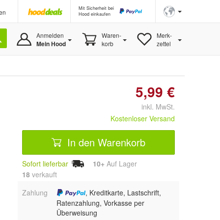
Mit Sicherheit bei
en
Hood einkaufen
Anmelden
Waren-
Merk-
Mein Hood
korb
zettel
5,99 €
inkl. MwSt.
Kostenloser Versand
In den Warenkorb
Sofort lieferbar
10+
Auf Lager
18
 verkauft
Zahlung
, Kreditkarte, Lastschrift,
Ratenzahlung, Vorkasse per
Überweisung