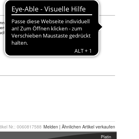
tikel Nr.:
0060817588
Melden
|
Ähnlichen
Artikel verkaufen
Platin