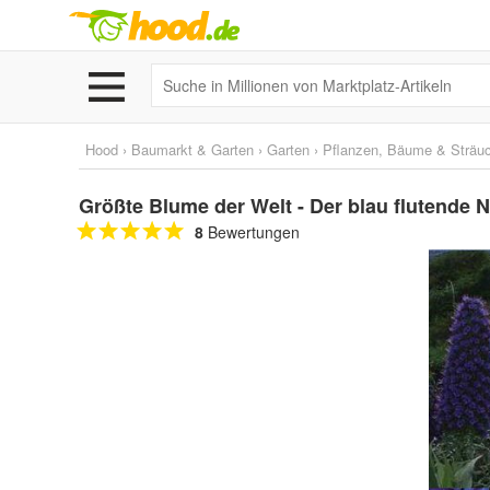
Hood
›
Baumarkt & Garten
›
Garten
›
Pflanzen, Bäume & Sträu
Größte Blume der Welt - Der blau flutende 
8
Bewertungen