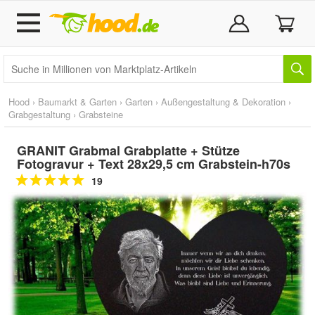
Hood
›
Baumarkt & Garten
›
Garten
›
Außengestaltung & Dekoration
›
Grabgestaltung
›
Grabsteine
GRANIT Grabmal Grabplatte + Stütze
Fotogravur + Text 28x29,5 cm Grabstein-h70s
19