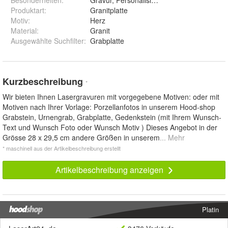
Besonderheiten
:
Gravur, Personalisierbar, Wasserfest
Produktart
:
Granitplatte
Motiv
:
Herz
Material
:
Granit
Ausgewählte Suchfilter
:
Grabplatte
Kurzbeschreibung
*
Wir bieten Ihnen Lasergravuren mit vorgegebene Motiven: oder mit
Motiven nach Ihrer Vorlage: Porzellanfotos in unserem Hood-shop
Grabstein, Urnengrab, Grabplatte, Gedenkstein (mit Ihrem Wunsch-
Text und Wunsch Foto oder Wunsch Motiv ) Dieses Angebot in der
Grösse 28 x 29,5 cm andere Größen in unserem
... Mehr
* maschinell aus der Artikelbeschreibung erstellt
Artikelbeschreibung anzeigen
Platin