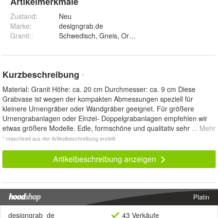
Artikelmerkmale
Zustand:
Neu
Marke:
designgrab.de
Granit:
:
Schwedisch, Gneis, Orion und Nero Impala
Kurzbeschreibung
*
Material: Granit Höhe: ca. 20 cm Durchmesser: ca. 9 cm Diese
Grabvase ist wegen der kompakten Abmessungen speziell für
kleinere Urnengräber oder Wandgräber geeignet. Für größere
Urnengrabanlagen oder Einzel- Doppelgrabanlagen empfehlen wir
etwas größere Modelle. Edle, formschöne und qualitativ sehr
... Mehr
* maschinell aus der Artikelbeschreibung erstellt
Artikelbeschreibung anzeigen
Platin
designgrab_de
43 Verkäufe