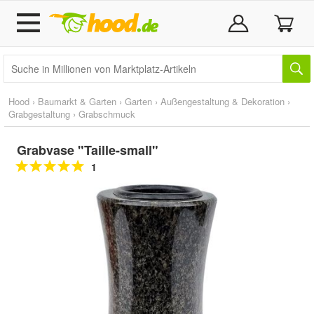
Hood
›
Baumarkt & Garten
›
Garten
›
Außengestaltung & Dekoration
›
Grabgestaltung
›
Grabschmuck
Grabvase "Taille-small"
1