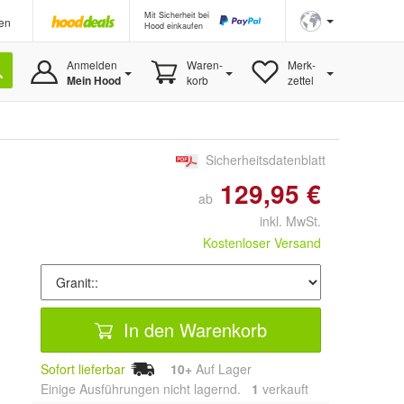
Mit Sicherheit bei
en
Hood einkaufen
Anmelden
Waren-
Merk-
Mein Hood
korb
zettel
Sicherheitsdatenblatt
129,95 €
ab
inkl. MwSt.
Kostenloser Versand
In den Warenkorb
Sofort lieferbar
10+
Auf Lager
Einige Ausführungen nicht lagernd.
1
 verkauft