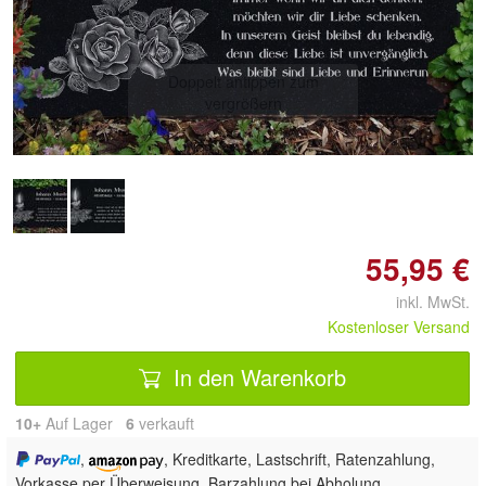
Doppelt antippen zum
vergrößern
55,95 €
inkl. MwSt.
Kostenloser Versand
In den Warenkorb
10+
Auf Lager
6
 verkauft
,
, Kreditkarte, Lastschrift, Ratenzahlung,
Vorkasse per Überweisung, Barzahlung bei Abholung