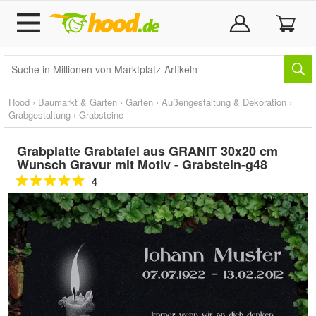
Hood
›
Baumarkt & Garten
›
Garten
›
Außengestaltung & Dekoration
›
Grabgestaltung
›
Grabsteine
Grabplatte Grabtafel aus GRANIT 30x20 cm
Wunsch Gravur mit Motiv - Grabstein-g48
4