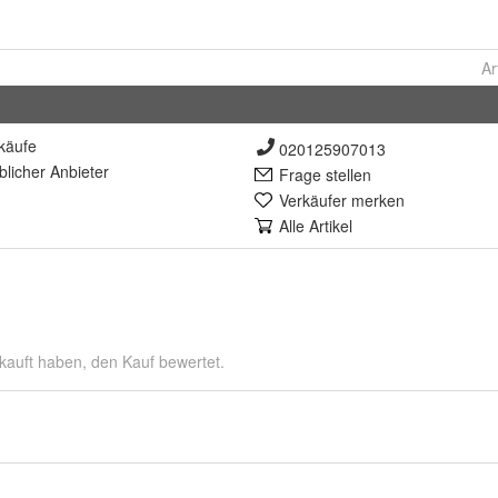
Ar
käufe
020125907013
lich
er Anbieter
Frage stellen
Verkäufer merken
Alle Artikel
kauft haben, den Kauf bewertet.