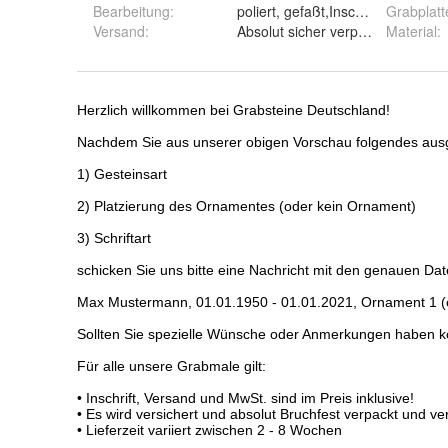
Bearbeitung
:
poliert, gefaßt,Inschrift vertieft gr
Grabplatt
Versand
:
Absolut sicher verpackt, versiche
Material
: