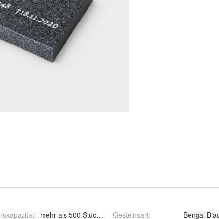
nskapazität
:
mehr als 500 Stück monatlich
Gesteinsart
:
Bengal Blac