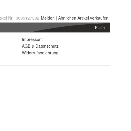
tikel Nr.:
0095127392
Melden
|
Ähnlichen
Artikel verkaufen
Platin
Impressum
AGB
&
Datenschutz
Widerrufsbelehrung