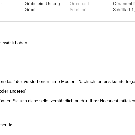
aviert
e
:
Grabstein, Urnengrabplatte,Grabplatte,Liegestein
Ornament
:
rter Versand
Granit
Schriftart
: