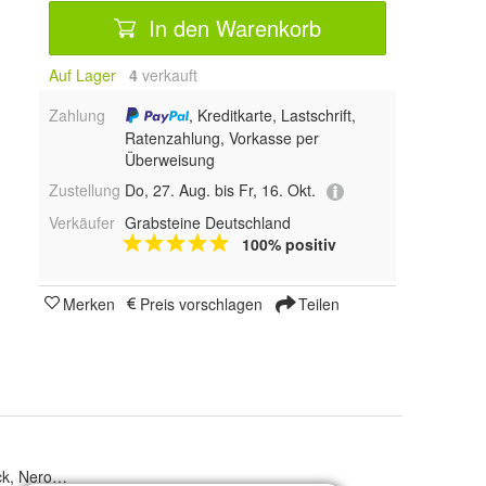
In den Warenkorb
Auf Lager
4
 verkauft
Zahlung
, Kreditkarte, Lastschrift,
Ratenzahlung, Vorkasse per
Überweisung
Zustellung
Do, 27. Aug. bis Fr, 16. Okt.
Verkäufer
Grabsteine Deutschland
100% positiv
Merken
Preis vorschlagen
Teilen
k, Nero Impala, Viscont White, Marmor White, Vizag Blue, Marina Blue