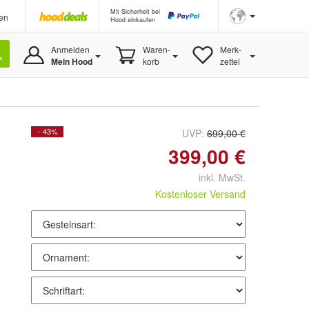
Mit Sicherheit bei
en
Hood einkaufen
Anmelden
Waren-
Merk-
Mein Hood
korb
zettel
- 43%
UVP:
699,00 €
399,00 €
inkl. MwSt.
Kostenloser Versand