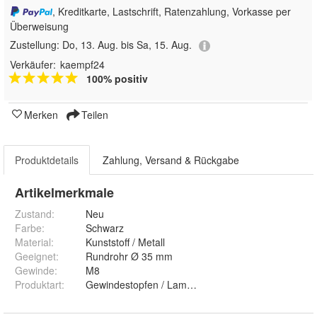
, Kreditkarte, Lastschrift, Ratenzahlung, Vorkasse per
Überweisung
Zustellung:
Do, 13. Aug. bis Sa, 15. Aug.
Verkäufer:
kaempf24
100% positiv
Merken
Teilen
Produktdetails
Zahlung, Versand & Rückgabe
Artikelmerkmale
Zustand:
Neu
Farbe
:
Schwarz
Material
:
Kunststoff / Metall
Geeignet
:
Rundrohr Ø 35 mm
Gewinde
:
M8
Produktart
:
Gewindestopfen / Lamellenstopfen