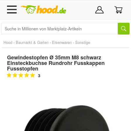
Hood
›
Baumarkt & Garten
›
Eisenwaren
›
Sonstige
Gewindestopfen Ø 35mm M8 schwarz
Einsteckbuchse Rundrohr Fusskappen
Fussstopfen
3