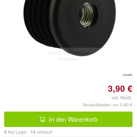
Doppelt antippen zum
vergrößern
3,90 €
inkl. MwSt.
Versandkosten nur 5,90 €
In den Warenkorb
6
Auf Lager
14
 verkauft