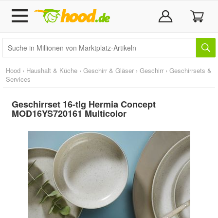
Hood
›
Haushalt & Küche
›
Geschirr & Gläser
›
Geschirr
›
Geschirrsets &
Services
Geschirrset 16-tlg Hermia Concept
MOD16YS720161 Multicolor