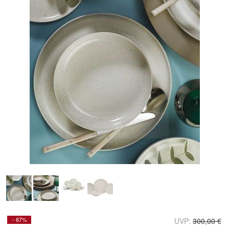
Doppelt antippen zum
vergrößern
- 67%
UVP:
300,00 €