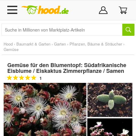
Hood
›
Baumarkt & Garten
›
Garten
›
Pflanzen, Bäume & Sträucher
›
Gemüse
Gemüse für den Blumentopf: Südafrikanische
Eisblume / Eiskaktus Zimmerpflanze / Samen
1