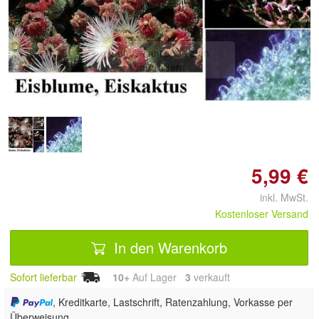
Doppelt antippen zum
vergrößern
5,99 €
inkl. MwSt.
Kostenloser Versand
In den Warenkorb
Sofort lieferbar
10+
Auf Lager
3
 verkauft
, Kreditkarte, Lastschrift, Ratenzahlung, Vorkasse per
Überweisung