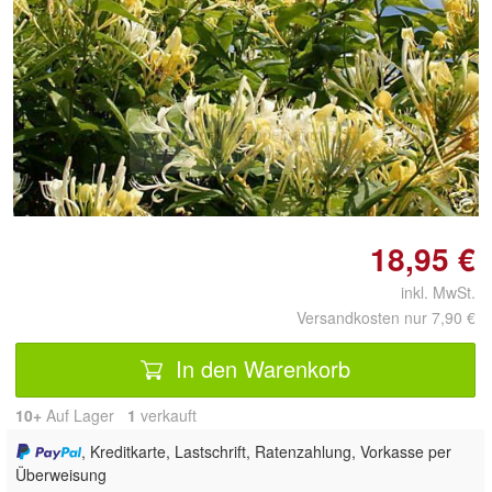
Doppelt antippen zum
vergrößern
18,95 €
inkl. MwSt.
Versandkosten nur 7,90 €
In den Warenkorb
10+
Auf Lager
1
 verkauft
, Kreditkarte, Lastschrift, Ratenzahlung, Vorkasse per
Überweisung