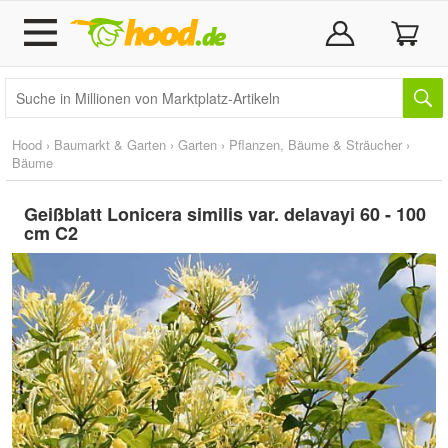
Hood
›
Baumarkt & Garten
›
Garten
›
Pflanzen, Bäume & Sträucher
›
Bäume
Geißblatt Lonicera similis var. delavayi 60 - 100
cm C2