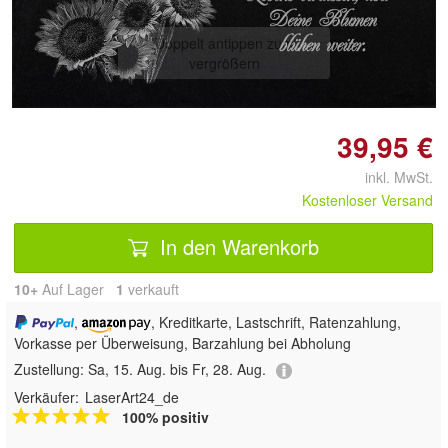
Doppelt antippen zum
vergrößern
39,95 €
inkl. MwSt.
Kostenloser Versand
In den Warenkorb
10+
Auf Lager
1
 verkauft
,
, Kreditkarte, Lastschrift, Ratenzahlung,
Vorkasse per Überweisung, Barzahlung bei Abholung
Zustellung:
Sa, 15. Aug. bis Fr, 28. Aug.
Verkäufer:
LaserArt24_de
100% positiv