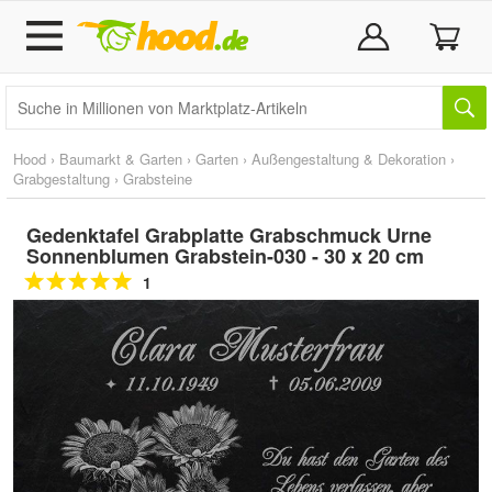
Hood
›
Baumarkt & Garten
›
Garten
›
Außengestaltung & Dekoration
›
Grabgestaltung
›
Grabsteine
Gedenktafel Grabplatte Grabschmuck Urne
Sonnenblumen Grabstein-030 - 30 x 20 cm
1