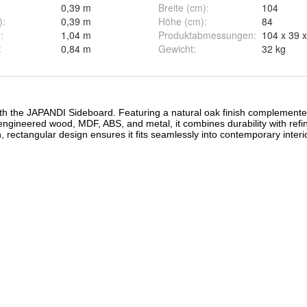
0,39 m
Breite (cm)
:
104
)
:
0,39 m
Höhe (cm)
:
84
)
:
1,04 m
Produktabmessungen
:
104 x 39 
:
0,84 m
Gewicht
:
32 kg