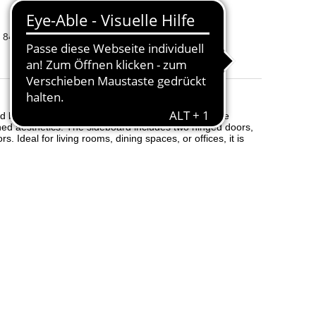
Anzahl der Türen
:
2
Form
:
Rectangular
x 84 cm
Umfang der Lieferung
:
1