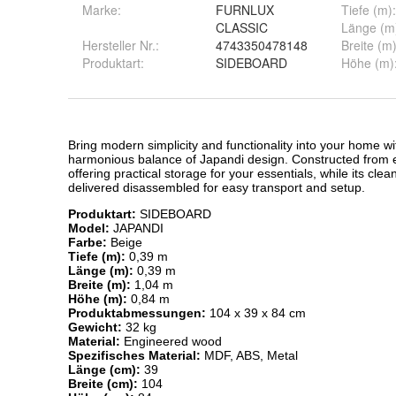
Marke:
FURNLUX
Tiefe (m)
:
CLASSIC
Länge (m
Hersteller Nr.:
4743350478148
Breite (m
Produktart
:
SIDEBOARD
Höhe (m)