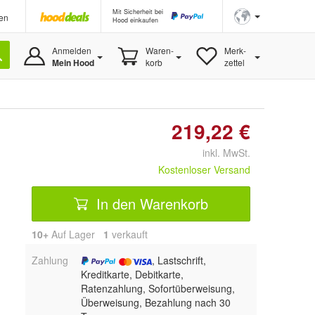
Mit Sicherheit bei
en
Hood einkaufen
Anmelden
Waren-
Merk-
Mein Hood
korb
zettel
219,22 €
inkl. MwSt.
Kostenloser Versand
In den Warenkorb
10+
Auf Lager
1
 verkauft
Zahlung
, Lastschrift,
Kreditkarte, Debitkarte,
Ratenzahlung, Sofortüberweisung,
Überweisung, Bezahlung nach 30