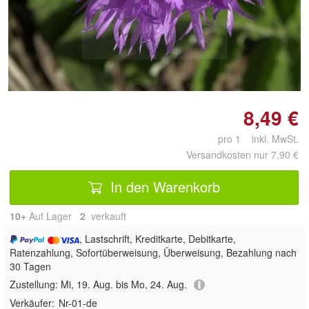
Doppelt antippen zum
vergrößern
8,49 €
pro 1 inkl. MwSt.
Versandkosten nur 7,90 €
In den Warenkorb
10+
Auf Lager
2
 verkauft
, Lastschrift, Kreditkarte, Debitkarte,
Ratenzahlung, Sofortüberweisung, Überweisung, Bezahlung nach
30 Tagen
Zustellung:
Mi, 19. Aug. bis Mo, 24. Aug.
Verkäufer:
Nr-01-de