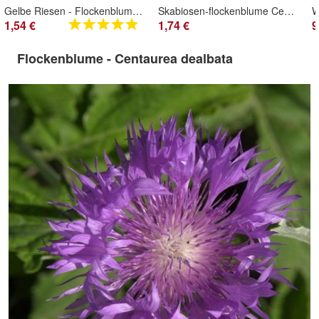
Gelbe Riesen - Flockenblume - Centaurea macrocephala 25+ Samen Ed 007
Skabiosen-flockenblume Centaurea scabiosa 5+ Samen - krautige Wildblume E 375
1,54 €
1,74 €
9
Flockenblume - Centaurea dealbata