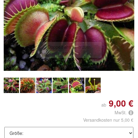
Doppelt antippen zum
vergrößern
9,00 €
ab
MwSt.
Versandkosten nur 5,00 €