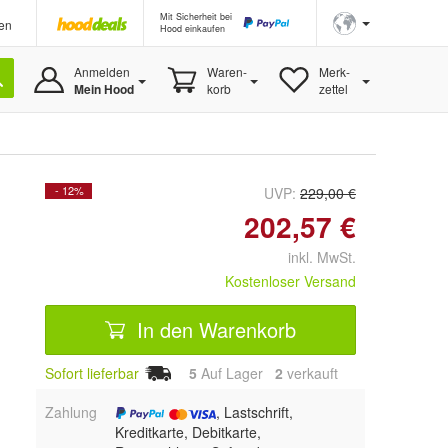
Mit Sicherheit bei
en
Hood einkaufen
Anmelden
Waren-
Merk-
Mein Hood
korb
zettel
- 12%
UVP:
229,00 €
202,57 €
inkl. MwSt.
Kostenloser Versand
In den Warenkorb
Sofort lieferbar
5
Auf Lager
2
 verkauft
Zahlung
, Lastschrift,
Kreditkarte, Debitkarte,