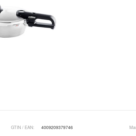
GTIN / EAN:
4009209379746
Ma