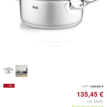
Doppelt antippen zum
vergrößern
- 9%
UVP:
149,00 €
135,45 €
inkl. MwSt.
Kostenloser Versand