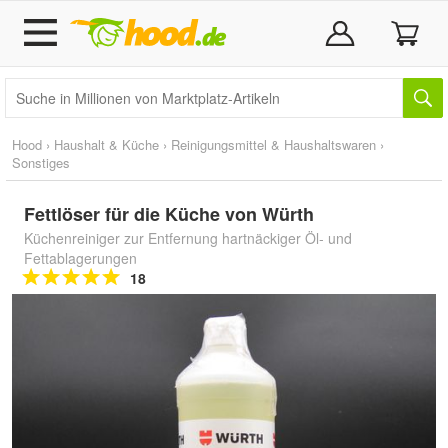
Hood
›
Haushalt & Küche
›
Reinigungsmittel & Haushaltswaren
›
Sonstiges
Fettlöser für die Küche von Würth
Küchenreiniger zur Entfernung hartnäckiger Öl- und
Fettablagerungen
18