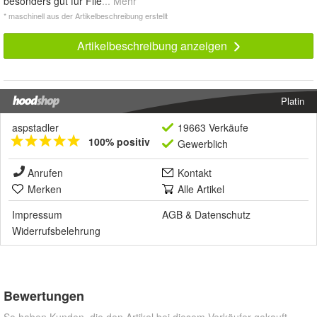
besonders gut für Flie
... Mehr
* maschinell aus der Artikelbeschreibung erstellt
Artikelbeschreibung anzeigen
Platin
aspstadler
19663 Verkäufe
100% positiv
Gewerblich
Anrufen
Kontakt
Merken
Alle Artikel
Impressum
AGB
&
Datenschutz
Widerrufsbelehrung
Bewertungen
So haben Kunden, die den Artikel bei diesem Verkäufer gekauft