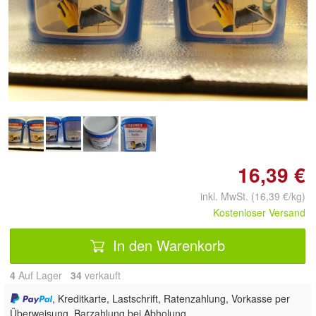
Doppelt antippen zum
vergrößern
16,39 €
inkl. MwSt. (16,39 €/kg)
Kostenloser Versand
In den Warenkorb
4
Auf Lager
34
 verkauft
, Kreditkarte, Lastschrift, Ratenzahlung, Vorkasse per
Überweisung, Barzahlung bei Abholung