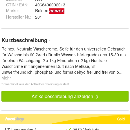
GTIN / EAN:
4068400002013
Marke:
Reinex
Hersteller Nr.:
201
Kurzbeschreibung
*
Reinex, Neutrale Waschcreme, Seife für den universellen Gebrauch
für Wäsche bis 60 Grad (für alle Wasser- härtegrade) ( ca 15-30 ml)
für einen Waschgang. 2 x 1kg Eimerchen ( 2 kg) Neutrale
Waschcrme mit angenehmen Duft nach Melisse, ist
umweltfreundlich, phosphat- und formaldehyd frei und frei von o
...
Mehr
* maschinell aus der Artikelbeschreibung erstellt
Artikelbeschreibung anzeigen
Gold
LZ-Lagerverkauf
3559 Verkäufe