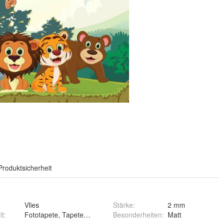
Produktsicherheit
Vlies
Stärke
:
2 mm
lt
:
Fototapete, Tapetenkleister, Montageanleitung
Besonderheiten
:
Matt