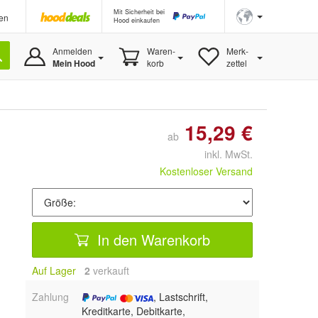
Mit Sicherheit bei
en
Hood einkaufen
Anmelden
Waren-
Merk-
Mein Hood
korb
zettel
15,29 €
ab
inkl. MwSt.
Kostenloser Versand
In den Warenkorb
Auf Lager
2
 verkauft
Zahlung
, Lastschrift,
Kreditkarte, Debitkarte,