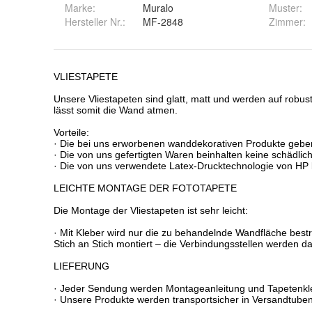
Marke:
Muralo
Muster
:
Hersteller Nr.:
MF-2848
Zimmer
: