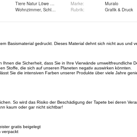
Tiere Natur Löwe Giraffe Elefant Bär Vögel Wald
Marke
:
Muralo
Wohnzimmer, Schlafzimmer, Arbeitszimmer, Esszimmer
Rubrik
:
Grafik & Druck