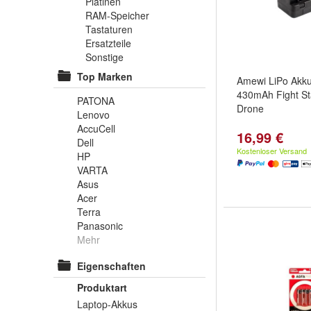
Platinen
RAM-Speicher
Tastaturen
Ersatzteile
Sonstige
Top Marken
Amewi LiPo Akku
430mAh Fight Sta
PATONA
Drone
Lenovo
AccuCell
16,99 €
Dell
Kostenloser Versand
HP
VARTA
Asus
Acer
Terra
Panasonic
Mehr
Eigenschaften
Produktart
Laptop-Akkus