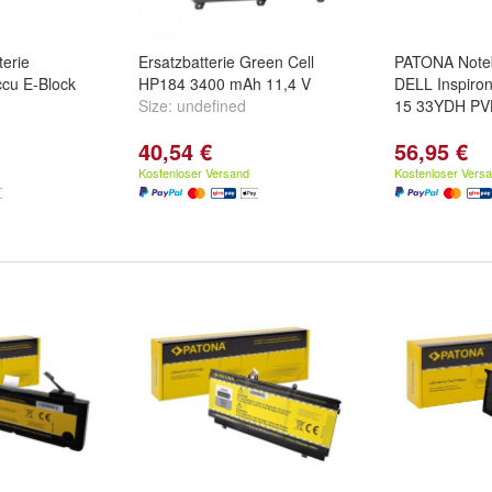
erie
Ersatzbatterie Green Cell
PATONA Noteb
cu E-Block
HP184 3400 mAh 11,4 V
DELL Inspiron
Size:
undefined
15 33YDH P
40,54 €
56,95 €
Kostenloser Versand
Kostenloser Vers