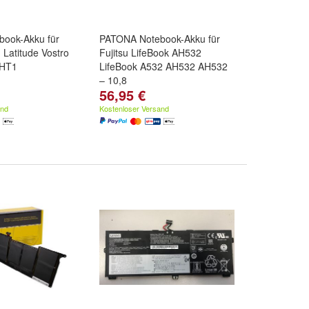
ook-Akku für
PATONA Notebook-Akku für
 Latitude Vostro
Fujitsu LifeBook AH532
VHT1
LifeBook A532 AH532 AH532
– 10,8
56,95 €
and
Kostenloser Versand