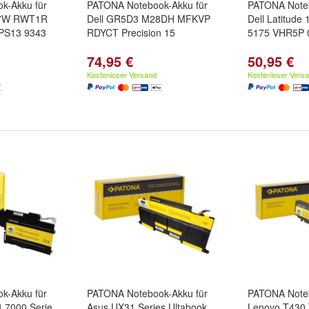
k-Akku für
PATONA Notebook-Akku für
PATONA Noteb
V7W RWT1R
Dell GR5D3 M28DH MFKVP
Dell Latitude
PS13 9343
RDYCT Precision 15
5175 VHR5P
74,95 €
50,95 €
Kostenloser Versand
Kostenloser Vers
k-Akku für
PATONA Notebook-Akku für
PATONA Noteb
4 7000 Serie
Asus UX31 Series Ultabook
Lenovo T430 