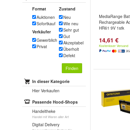
Format
Zustand
MediaRange Batt
Auktionen
Neu
Rechargeable Ac
Sofortkauf
Wie neu
HR61 9V 1stk
Sehr gut
Verkäufer
Gut
14,61 €
Gewerblich
Akzeptabel
Kostenloser Versand
Privat
Überholt
Defekt
Finden
In dieser Kategorie
Hier Verkaufen
Passende Hood-Shops
Handeltheke
Handel mit Waren aller Art
Digital Delivery