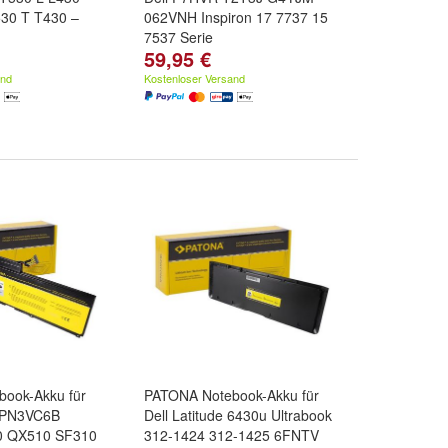
30 T T430 –
062VNH Inspiron 17 7737 15
7537 Serie
59,95 €
and
Kostenloser Versand
ook-Akku für
PATONA Notebook-Akku für
-PN3VC6B
Dell Latitude 6430u Ultrabook
 QX510 SF310
312-1424 312-1425 6FNTV