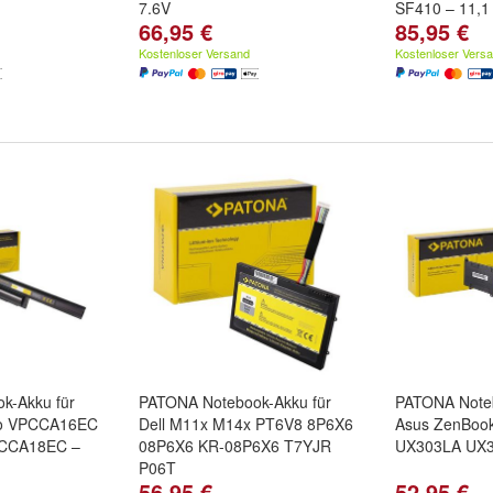
7.6V
SF410 – 11,1
66,95 €
85,95 €
Kostenloser Versand
Kostenloser Vers
k-Akku für
PATONA Notebook-Akku für
PATONA Noteb
io VPCCA16EC
Dell M11x M14x PT6V8 8P6X6
Asus ZenBoo
CCA18EC –
08P6X6 KR-08P6X6 T7YJR
UX303LA UX
P06T
56,95 €
52,95 €