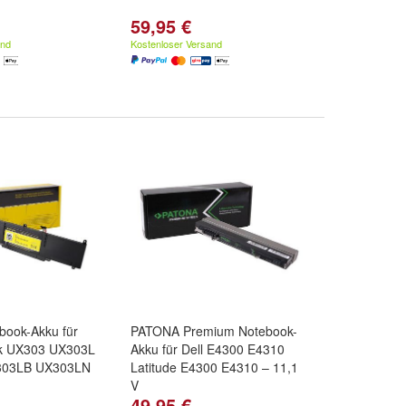
59,95 €
and
Kostenloser Versand
ook-Akku für
PATONA Premium Notebook-
k UX303 UX303L
Akku für Dell E4300 E4310
303LB UX303LN
Latitude E4300 E4310 – 11,1
V
49,95 €