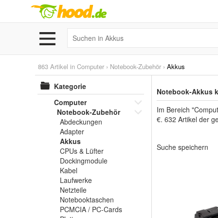
863 Artikel in
Computer
›
Notebook-Zubehör
›
Akkus
Kategorie
Notebook-Akkus k
Computer
Im Bereich "Comput
Notebook-Zubehör
€. 632 Artikel der 
Abdeckungen
Adapter
Akkus
Suche speichern
CPUs & Lüfter
Dockingmodule
Kabel
Laufwerke
Netzteile
Notebooktaschen
PCMCIA / PC-Cards