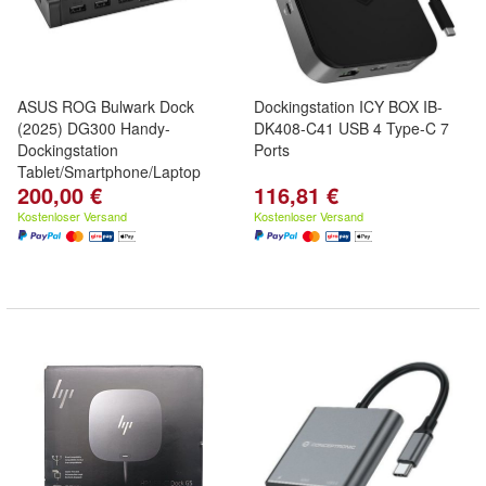
ASUS ROG Bulwark Dock
Dockingstation ICY BOX IB-
(2025) DG300 Handy-
DK408-C41 USB 4 Type-C 7
Dockingstation
Ports
Tablet/Smartphone/Laptop
200,00 €
116,81 €
Schw
Kostenloser Versand
Kostenloser Versand