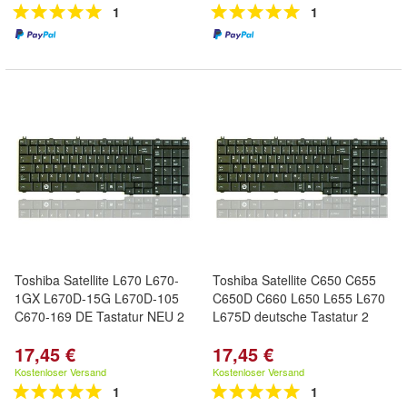
1
1
Toshiba Satellite L670 L670-
Toshiba Satellite C650 C655
1GX L670D-15G L670D-105
C650D C660 L650 L655 L670
C670-169 DE Tastatur NEU 2
L675D deutsche Tastatur 2
17,45 €
17,45 €
Kostenloser Versand
Kostenloser Versand
1
1