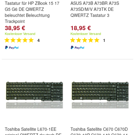
Tastatur für HP ZBook 15 17
ASUS A73B A73BR A73S
G5 G6 DE QWERTZ
A73SD/M/V A73TK DE
beleuchtet Beleuchtung
QWERTZ Tastatur 3
Trackpoint
38,95 €
18,95 €
Kostenloser Versand
Kostenloser Versand
4
1
Toshiba Satellite L670-1EE
Toshiba Satellite C670 C670D