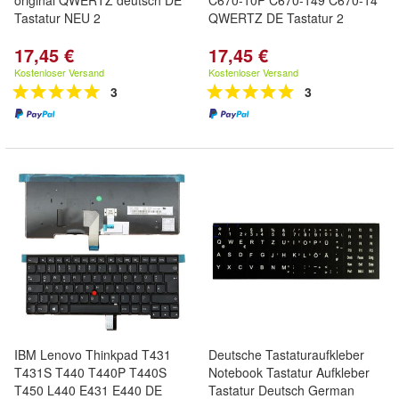
original QWERTZ deutsch DE
C670-10P C670-149 C670-14
Tastatur NEU 2
QWERTZ DE Tastatur 2
17,45 €
17,45 €
Kostenloser Versand
Kostenloser Versand
3
3
IBM Lenovo Thinkpad T431
Deutsche Tastaturaufkleber
T431S T440 T440P T440S
Notebook Tastatur Aufkleber
T450 L440 E431 E440 DE
Tastatur Deutsch German