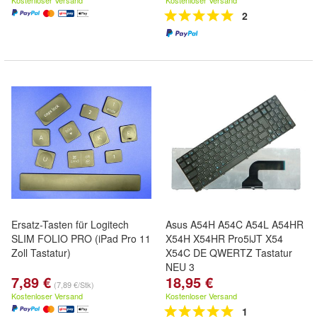
Kostenloser Versand
Kostenloser Versand
2
Ersatz-Tasten für Logitech
Asus A54H A54C A54L A54HR
SLIM FOLIO PRO (iPad Pro 11
X54H X54HR Pro5iJT X54
Zoll Tastatur)
X54C DE QWERTZ Tastatur
NEU 3
7,89 €
18,95 €
(7,89 €/Stk)
Kostenloser Versand
Kostenloser Versand
1