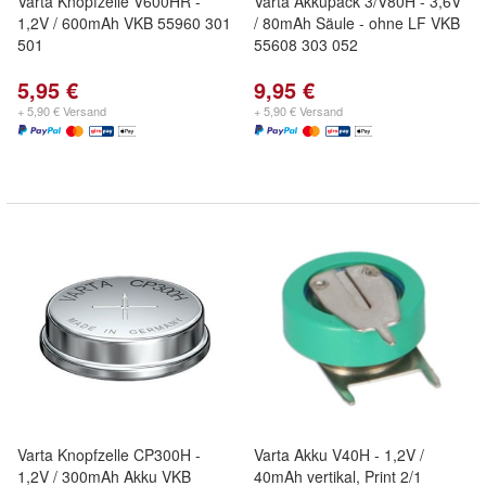
Varta Knopfzelle V600HR -
Varta Akkupack 3/V80H - 3,6V
1,2V / 600mAh VKB 55960 301
/ 80mAh Säule - ohne LF VKB
501
55608 303 052
5,95 €
9,95 €
+ 5,90 € Versand
+ 5,90 € Versand
Varta Knopfzelle CP300H -
Varta Akku V40H - 1,2V /
1,2V / 300mAh Akku VKB
40mAh vertikal, Print 2/1