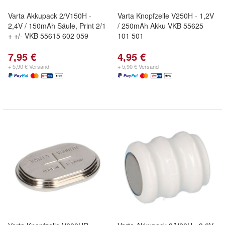
Varta Akkupack 2/V150H -
Varta Knopfzelle V250H - 1,2V
2,4V / 150mAh Säule, Print 2/1
/ 250mAh Akku VKB 55625
+ +/- VKB 55615 602 059
101 501
7,95 €
4,95 €
+ 5,90 € Versand
+ 5,90 € Versand