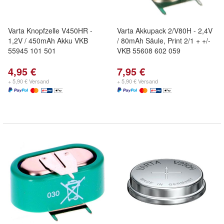
Varta Knopfzelle V450HR -
Varta Akkupack 2/V80H - 2,4V
1,2V / 450mAh Akku VKB
/ 80mAh Säule, Print 2/1 + +/-
55945 101 501
VKB 55608 602 059
4,95 €
7,95 €
+ 5,90 € Versand
+ 5,90 € Versand