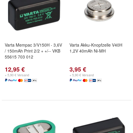
Varta Mempac 3/V150H - 3,6V
Varta Akku-Knopfzelle V40H
/ 150mAh Print 2/2 + +/-- VKB
1,2V 40mAh Ni-MH
55615 703 012
12,95 €
3,95 €
+ 5,90 € Versand
+ 5,90 € Versand