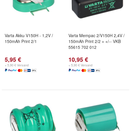
Varta Akku V150H - 1,2V /
Varta Mempac 2/V150H 2,4V /
150mAh Print 2/1
150mAh Print 2/2 + +/-- VKB
55615 702 012
5,95 €
10,95 €
+ 5,90 € Versand
+ 5,90 € Versand