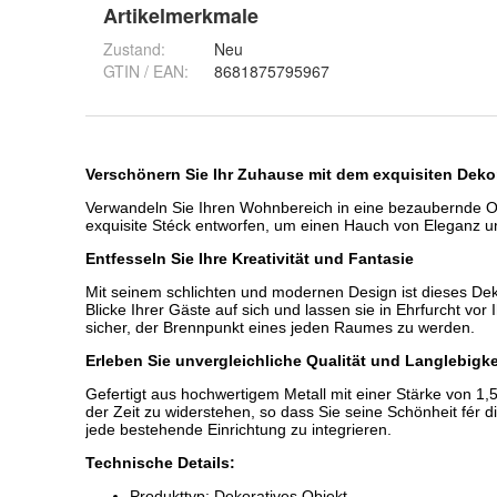
Artikelmerkmale
Zustand:
Neu
GTIN / EAN:
8681875795967