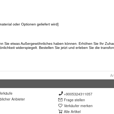
Ar
erkäufe
+9005324311057
lich
er Anbieter
Frage stellen
Verkäufer merken
Alle Artikel