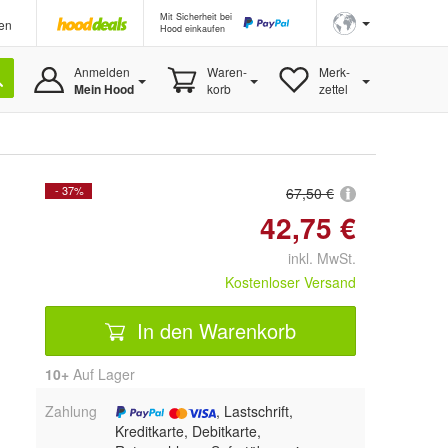
Mit Sicherheit bei
en
Hood einkaufen
Anmelden
Waren-
Merk-
Mein Hood
korb
zettel
- 37%
67,50 €
42,75 €
inkl. MwSt.
Kostenloser Versand
In den Warenkorb
10+
Auf Lager
Zahlung
, Lastschrift,
Kreditkarte, Debitkarte,