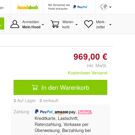
Mit Sicherheit bei
en
Hood einkaufen
Anmelden
Waren-
Merk-
Mein Hood
korb
zettel
969,00 €
inkl. MwSt.
Kostenloser Versand
In den Warenkorb
3
Auf Lager
3
 verkauft
Zahlung
,
,
,
Kreditkarte, Lastschrift,
Ratenzahlung, Vorkasse per
Überweisung, Barzahlung bei