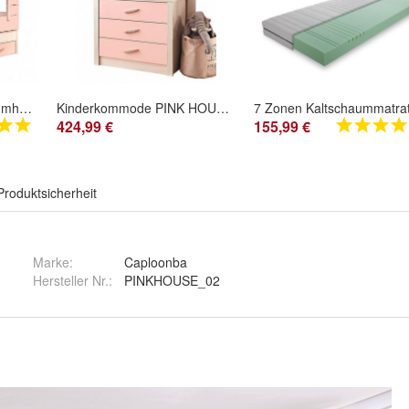
Kinderbett Hausbett Baumhaus PINK HOUSE, 90x200cm
Kinderkommode PINK HOUSE mit Spiegel
424,99 €
155,99 €
Produktsicherheit
Marke:
Caploonba
Hersteller Nr.:
PINKHOUSE_02