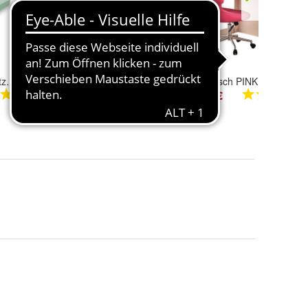
7 Zonen Kaltschaummatratze, 90x190 / 90x200 / 100x200 cm
Bücherregal PINK HOUSE
Schreibtisch PINK HOUSE
245,99 €
301,99 €