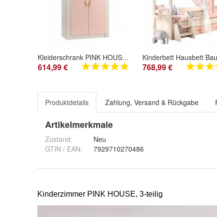
Kleiderschrank PINK HOUSE, 2-türig
614,99 €
768,99 €
Produktdetails
Zahlung, Versand & Rückgabe
Artikelmerkmale
Zustand:
Neu
GTIN / EAN:
7929710270486