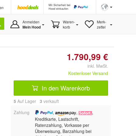
Mit Sicherheit bei
en
Hood einkaufen
Anmelden
Waren-
Merk-
Mein Hood
korb
zettel
1.790,99 €
inkl. MwSt.
Kostenloser Versand
In den Warenkorb
5
Auf Lager
3
 verkauft
Zahlung
,
,
,
Kreditkarte, Lastschrift,
Ratenzahlung, Vorkasse per
Überweisung, Barzahlung bei