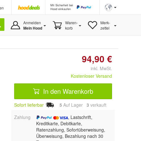
Mit Sicherheit bei
en
Hood einkaufen
Anmelden
Waren-
Merk-
Mein Hood
korb
zettel
94,90 €
inkl. MwSt.
Kostenloser Versand
In den Warenkorb
Sofort lieferbar
5
Auf Lager
3
 verkauft
Zahlung
, Lastschrift,
Kreditkarte, Debitkarte,
Ratenzahlung, Sofortüberweisung,
Überweisung, Bezahlung nach 30