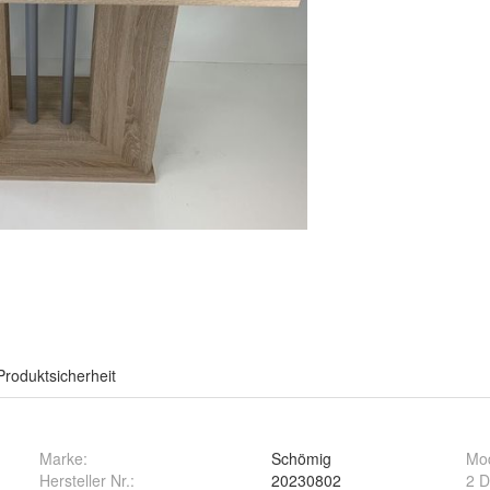
Produktsicherheit
Marke:
Schömig
Mod
Hersteller Nr.:
20230802
2 D