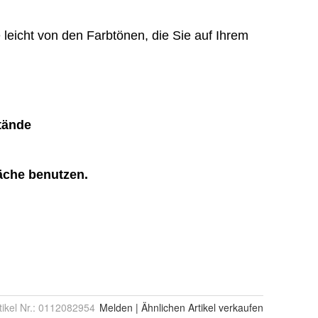
tikel Nr.:
0112082954
Melden
|
Ähnlichen
Artikel verkaufen