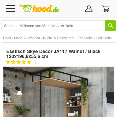
Hood
›
Möbel & Wohnen
›
Küche & Esszimmer
›
Esstische
›
Holztische
Esstisch Skye Decor JA117 Walnut / Black
120x198,8x55,6 cm
1