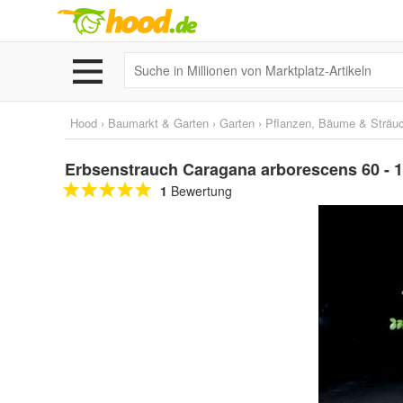
Hood
›
Baumarkt & Garten
›
Garten
›
Pflanzen, Bäume & Sträu
Erbsenstrauch Caragana arborescens 60 - 10
1
Bewertung