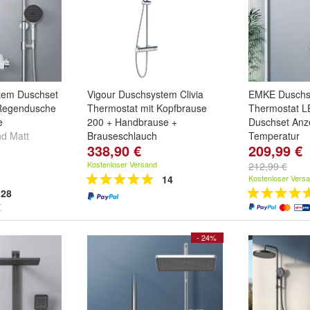
em Duschset
Vigour Duschsystem Clivia
EMKE Duschs
 Regendusche
Thermostat mit Kopfbrause
Thermostat L
e
200 + Handbrause +
Duschset Anz
nd
Matt
Brauseschlauch
Temperatur
338,90 €
209,99 €
Kostenloser Versand
212,99 €
14
Kostenloser Vers
28
- 24%