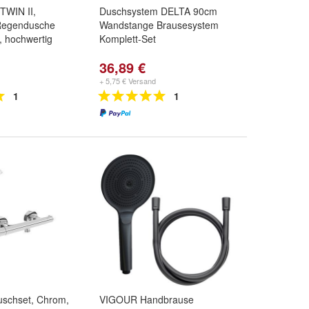
TWIN II,
Duschsystem DELTA 90cm
 Regendusche
Wandstange Brausesystem
, hochwertig
Komplett-Set
36,89 €
+ 5,75 € Versand
1
1
uschset, Chrom,
VIGOUR Handbrause