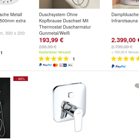
che Metall
Duschsystem Ohne
Dampfdusche A
-500mm extra
Kopfbrause Duschset Mit
Infrarotsaun
M
Thermostat Duscharmatur
mm
,
300 x 200
Gunmetal/Weiß
193,99 €
2.399,00 
und
weitere ...
Farbe:
Anthrazit
und
Weiß
236,99 €
2.799,00 €
1
Kostenloser Versand
+ 100,00 € Versan
1
- 44%