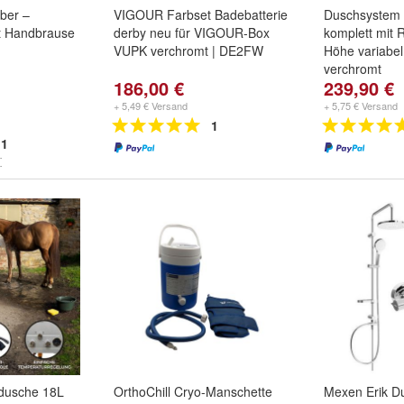
ber –
VIGOUR Farbset Badebatterie
Duschsystem 
t Handbrause
derby neu für VIGOUR-Box
komplett mit
VUPK verchromt | DE2FW
Höhe variabel
verchromt
186,00 €
239,90 €
+ 5,49 € Versand
+ 5,75 € Versand
1
1
dusche 18L
OrthoChill Cryo-Manschette
Mexen Erik D