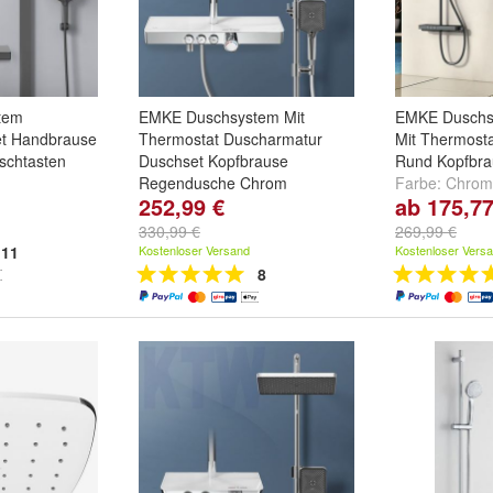
tem
EMKE Duschsystem Mit
EMKE Duschs
t Handbrause
Thermostat Duscharmatur
Mit Thermost
schtasten
Duschset Kopfbrause
Rund Kopfbr
Regendusche Chrom
Farbe:
Chrom
252,99 €
ab 175,77
Schwarz
330,99 €
269,99 €
11
Kostenloser Versand
Kostenloser Vers
8