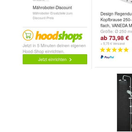
Mähroboter-Discount
Mähroboter-Ersatzteile zum
Design Regendus
Discount-Preis
Kopfbrause 250
flach, VANEDA 
Größe:
Ø 250 
ab 73,98 €
mm
,
Ø 350 mm
+ 5,75 € Versand
Jetzt in 5 Minuten deinen eigenen
Hood-Shop einrichten.
Jetzt einrichten