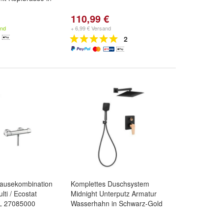
110,99 €
and
+ 6,99 € Versand
2
ausekombination
Komplettes Duschsystem
ti / Ecostat
Midnight Unterputz Armatur
L 27085000
Wasserhahn in Schwarz-Gold