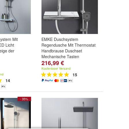
ystem Mit
EMKE Duschsystem
ED Licht
Regendusche Mit Thermostat
eige der
Handbrause Duschset
Mechanische Tasten
216,99 €
Kostenloser Versand
and
15
14
- 35%