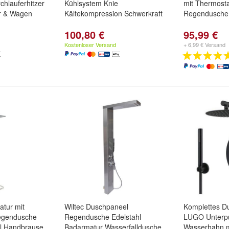
hlauferhitzer
Kühlsystem Knie
mit Thermosta
er & Wagen
Kältekompression Schwerkraft
Regendusche
100,80 €
95,99 €
Kostenloser Versand
+ 6,99 € Versand
atur mit
Wiltec Duschpaneel
Komplettes D
Regendusche
Regendusche Edelstahl
LUGO Unterpu
l Handbrause
Badarmatur Wasserfalldusche
Wasserhahn m