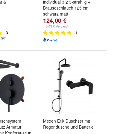
t &
individual 3.2 3-strahlig +
Brauseschlauch 125 cm
schwarz matt
124,00 €
+ 5,49 € Versand
3
1
uschsystem
Mexen Erik Duschset mit
tz Armatur
Regendusche und Batterie
it Kopfbrause in