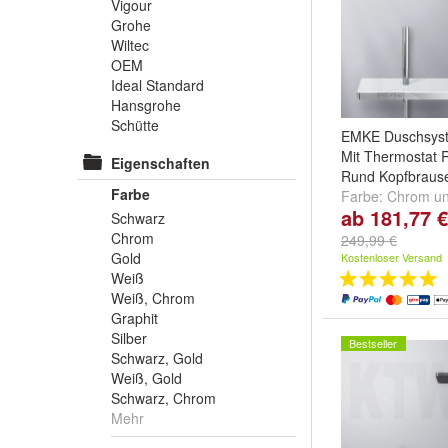
Vigour
Grohe
Wiltec
OEM
Ideal Standard
Hansgrohe
Schütte
EMKE Duschsyst
Mit Thermostat
Eigenschaften
Rund Kopfbraus
Farbe
Farbe:
Chrom
u
ab 181,77 €
Schwarz
Schwarz
Chrom
249,99 €
Gold
Kostenloser Versand
Weiß
Weiß, Chrom
Graphit
Silber
Bestseller
Schwarz, Gold
Weiß, Gold
Schwarz, Chrom
Mehr