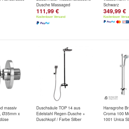
Dusche Massaged
Schwarz
111,99 €
349,99 €
Kostenloser Versand
Kostenloser Vers
nd massiv
Duschsäule TOP 14 aus
Hansgrohe Br
G, Ø35mm x
Edelstahl Regen-Dusche +
Croma 100 Mul
düse
Duschkopf / Farbe Silber
1001 Unica S