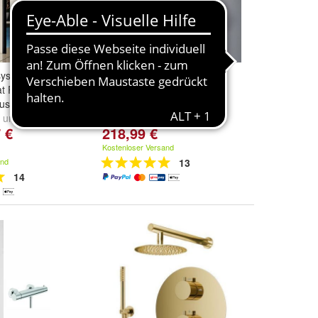
ystem Duschset
EMKE Duschsystem Mit
at Regendusche
Thermostat Duscharmatur
ause Handbrause
Duschset Regendusche
und
Matt
Gunmetal F09
 €
218,99 €
Kostenloser Versand
and
13
14