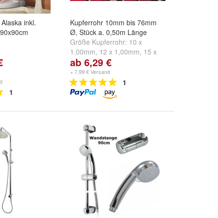
laska inkl.
Kupferrohr 10mm bis 76mm
a 90x90cm
Ø, Stück a. 0,50m Länge
Größe Kupferrohr:
10 x
1,00mm
,
12 x 1,00mm
,
15 x
€
ab 6,29 €
1,00mm
und
weitere ...
+ 7,99 € Versand
d
1
1