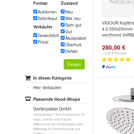
Format
Zustand
Auktionen
Neu
Sofortkauf
Wie neu
VIGOUR Kopfbrau
Sehr gut
Verkäufer
4.0 250x250mm 
Gut
verchromt V4K
Gewerblich
Akzeptabel
Privat
Überholt
280,00 €
Defekt
+ 5,49 € Versand
Finden
In dieser Kategorie
Hier Verkaufen
Passende Hood-Shops
Gartenpalast GmbH
Gartenpalast ? Ihre Schatztruhe für
Haus, Garten und Freizeit
Willkommen bei Gartenpalast, dem
Webshop für Gartenfreunde und
Grillfans, ...