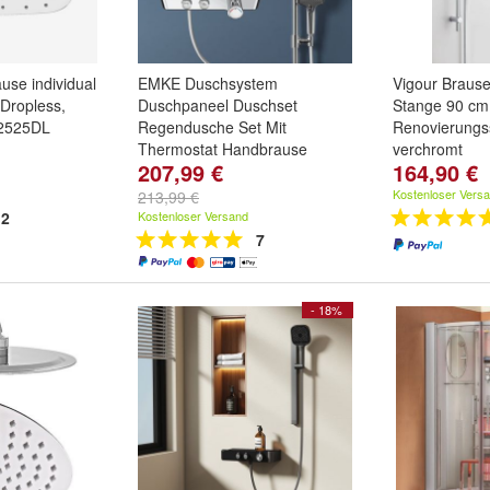
se individual
EMKE Duschsystem
Vigour Brause
Dropless,
Duschpaneel Duschset
Stange 90 cm
B2525DL
Regendusche Set Mit
Renovierungs
Thermostat Handbrause
verchromt
207,99 €
164,90 €
Kostenloser Vers
213,99 €
2
Kostenloser Versand
7
- 18%