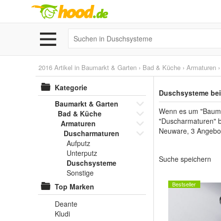
2016 Artikel in
Baumarkt & Garten
›
Bad & Küche
›
Armaturen
Kategorie
Duschsysteme bei
Baumarkt & Garten
Wenn es um "Baumar
Bad & Küche
"Duscharmaturen" bi
Armaturen
Neuware, 3 Angebot
Duscharmaturen
Aufputz
Unterputz
Suche speichern
Duschsysteme
Sonstige
Bestseller
Top Marken
Deante
Kludi