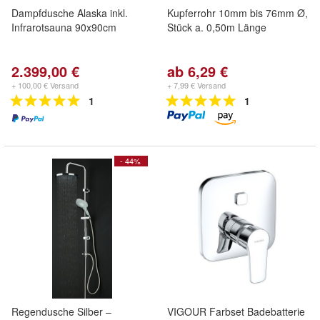
Dampfdusche Alaska inkl.
Kupferrohr 10mm bis 76mm Ø,
Infrarotsauna 90x90cm
Stück a. 0,50m Länge
2.399,00 €
ab 6,29 €
+ 100,00 € Versand
+ 7,99 € Versand
1
1
- 44%
Regendusche Silber –
VIGOUR Farbset Badebatterie