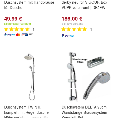
Duschsystem mit Handbrause
derby neu für VIGOUR-Box
für Dusche
VUPK verchromt | DE2FW
49,99 €
186,00 €
Kostenloser Versand
+ 5,49 € Versand
1
1
Duschsystem TWIN II,
Duschsystem DELTA 90cm
komplett mit Regendusche
Wandstange Brausesystem
Höhe variabel, hochwertig
Komplett-Set