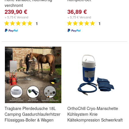
verchromt
239,90 €
36,89 €
+ 5,75 € Versand
+ 5,75 € Versand
1
1
Tragbare Pferdedusche 18L
OrthoChill Cryo-Manschette
Camping Gasdurchlauferhitzer
Kühlsystem Knie
Flüssiggas-Boiler & Wagen
Kältekompression Schwerkraft