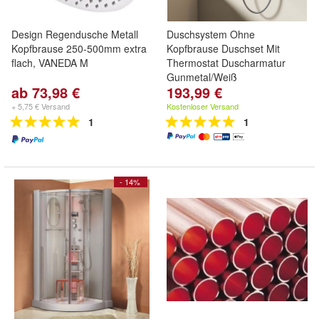
Design Regendusche Metall
Duschsystem Ohne
Kopfbrause 250-500mm extra
Kopfbrause Duschset Mit
flach, VANEDA M
Thermostat Duscharmatur
Gunmetal/Weiß
ab 73,98 €
193,99 €
+ 5,75 € Versand
Kostenloser Versand
1
1
- 14%