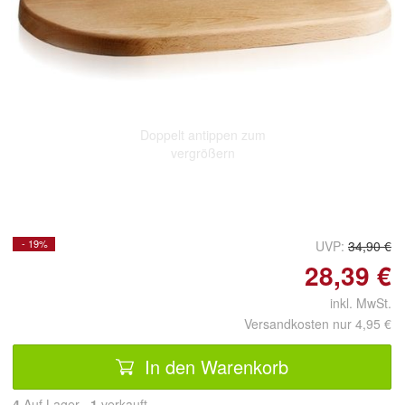
Doppelt antippen zum
vergrößern
- 19%
UVP:
34,90 €
28,39 €
inkl. MwSt.
Versandkosten nur 4,95 €
In den Warenkorb
4
Auf Lager
1
 verkauft