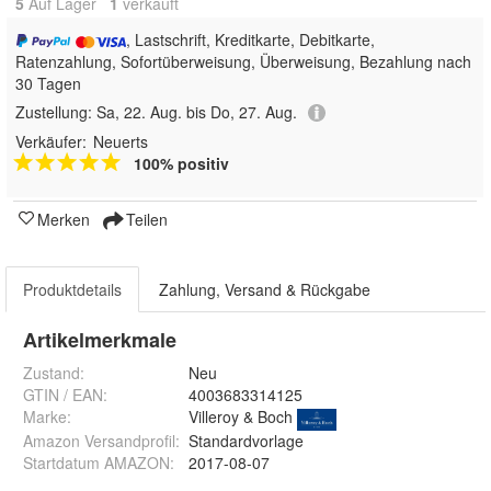
5
Auf Lager
1
 verkauft
, Lastschrift, Kreditkarte, Debitkarte,
Ratenzahlung, Sofortüberweisung, Überweisung, Bezahlung nach
30 Tagen
Zustellung:
Sa, 22. Aug. bis Do, 27. Aug.
Verkäufer:
Neuerts
100% positiv
Merken
Teilen
Produktdetails
Zahlung, Versand & Rückgabe
Artikelmerkmale
Zustand:
Neu
GTIN / EAN:
4003683314125
Marke:
Villeroy & Boch
Amazon Versandprofil
:
Standardvorlage
Startdatum AMAZON
:
2017-08-07