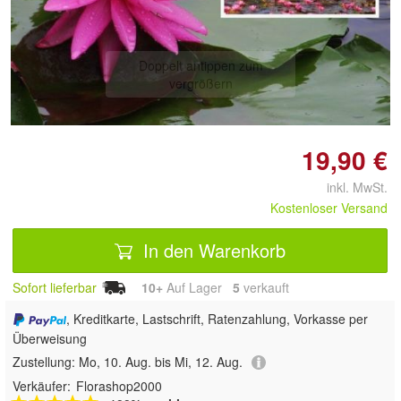
Doppelt antippen zum
vergrößern
19,90 €
inkl. MwSt.
Kostenloser Versand
In den Warenkorb
Sofort lieferbar
10+
Auf Lager
5
 verkauft
, Kreditkarte, Lastschrift, Ratenzahlung, Vorkasse per
Überweisung
Zustellung:
Mo, 10. Aug. bis Mi, 12. Aug.
Verkäufer:
Florashop2000