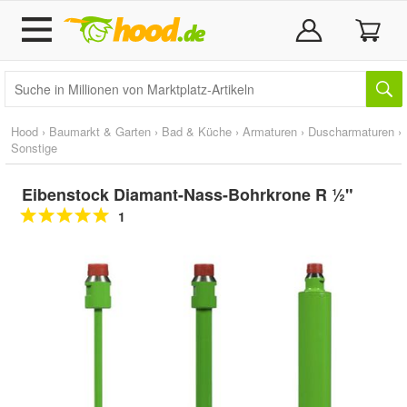
Hood
›
Baumarkt & Garten
›
Bad & Küche
›
Armaturen
›
Duscharmaturen
›
Sonstige
Eibenstock Diamant-Nass-Bohrkrone R ½"
1