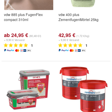
vdw 885 plus FugenFlex
vdw 400 plus
compact 310ml
ZementfugenMörtel 25kg
ab 24,95 €
42,95 €
(80,48 €/l)
(1,72 €/kg)
+ 9,90 € Versand
+ 9,90 € Versand
1
1