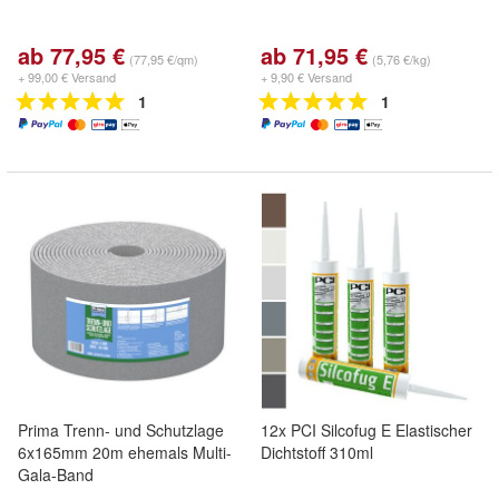
ab 77,95 €
ab 71,95 €
(77,95 €/qm)
(5,76 €/kg)
+ 99,00 € Versand
+ 9,90 € Versand
1
1
Prima Trenn- und Schutzlage
12x PCI Silcofug E Elastischer
6x165mm 20m ehemals Multi-
Dichtstoff 310ml
Gala-Band