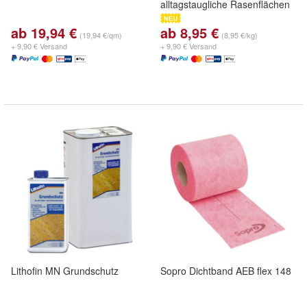
alltagstaugliche Rasenflächen
ab 19,94 €
ab 8,95 €
(19,94 €/qm)
(8,95 €/kg)
+ 9,90 € Versand
+ 9,90 € Versand
Lithofin MN Grundschutz
Sopro Dichtband AEB flex 148