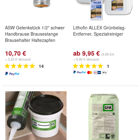
ASW Gelenkstück 1/2" schwer
Lithofin ALLEX Grünbelag-
Handbrause Brausestange
Entferner, Spezialreiniger
Brausehalter Haltezapfen
10,70 €
ab 9,95 €
(9,95 €/l)
+ 3,20 € Versand
+ 9,90 € Versand
14
1