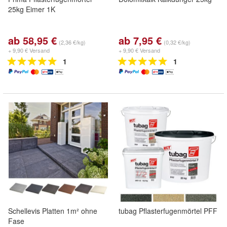
25kg Eimer 1K
ab 58,95 €
ab 7,95 €
(2,36 €/kg)
(0,32 €/kg)
+ 9,90 € Versand
+ 9,90 € Versand
1
1
Schellevis Platten 1m² ohne
tubag Pflasterfugenmörtel PFF
Fase