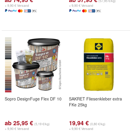
(57,95 €/kg)
+ 9,90 € Versand
+ 9,90 € Versand
Sopro DesignFuge Flex DF 10
SAKRET Fliesenkleber extra
FKe 25kg
ab 25,95 €
19,94 €
(5,19 €/kg)
(0,80 €/kg)
+ 9,90 € Versand
+ 9,90 € Versand