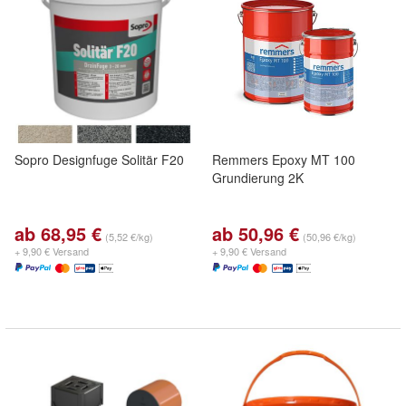
Sopro Designfuge Solitär F20
Remmers Epoxy MT 100
Grundierung 2K
ab 68,95 €
ab 50,96 €
(5,52 €/kg)
(50,96 €/kg)
+ 9,90 € Versand
+ 9,90 € Versand