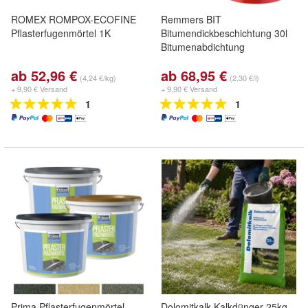
ROMEX ROMPOX-ECOFINE
Remmers BIT
Pflasterfugenmörtel 1K
Bitumendickbeschichtung 30l
Bitumenabdichtung
ab 52,96 €
ab 68,95 €
(4,24 €/kg)
(2,30 €/l)
+ 9,90 € Versand
+ 9,90 € Versand
1
1
Prima Pflasterfugenmörtel
Dolomitkalk Kalkdünger 25kg