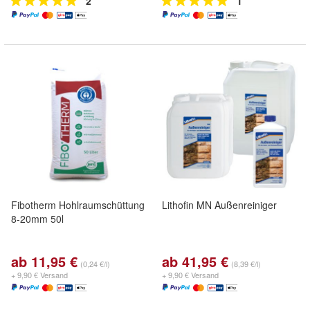
2
1
Fibotherm Hohlraumschüttung
Lithofin MN Außenreiniger
8-20mm 50l
ab 11,95 €
ab 41,95 €
(0,24 €/l)
(8,39 €/l)
+ 9,90 € Versand
+ 9,90 € Versand