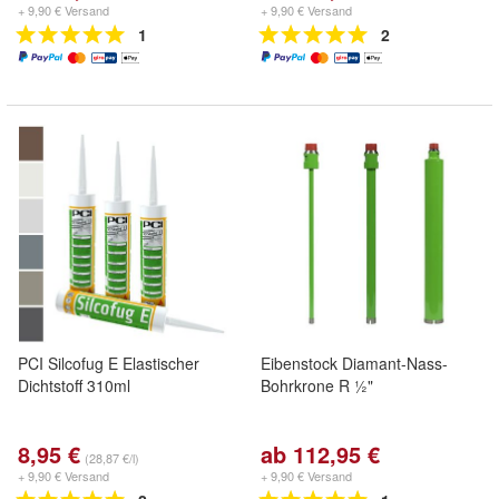
+ 9,90 € Versand
+ 9,90 € Versand
1
2
PCI Silcofug E Elastischer
Eibenstock Diamant-Nass-
Dichtstoff 310ml
Bohrkrone R ½"
8,95 €
ab 112,95 €
(28,87 €/l)
+ 9,90 € Versand
+ 9,90 € Versand