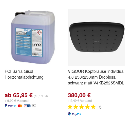
PCI Barra Gisol
VIGOUR Kopfbrause individual
Horizontalabdichtung
4.0 250x250mm Dropless,
schwarz matt V4KB2525SMDL
ab 65,95 €
380,00 €
(13,19 €/l)
+ 9,90 € Versand
+ 5,49 € Versand
3