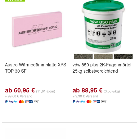
Austro Wärmedämmplatte XPS
vdw 850 plus 2K-Fugenmörtel
TOP 30 SF
25kg selbstverdichtend
ab 60,95 €
ab 88,95 €
(11,61 €/qm)
(3,56 €/kg)
+ 99,00 € Versand
+ 9,90 € Versand