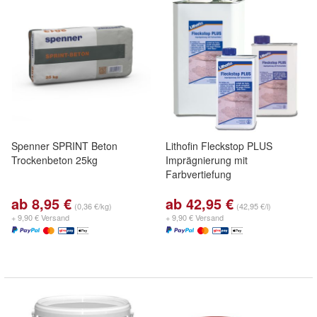
Spenner SPRINT Beton
Lithofin Fleckstop PLUS
Trockenbeton 25kg
Imprägnierung mit
Farbvertiefung
ab 8,95 €
ab 42,95 €
(0,36 €/kg)
(42,95 €/l)
+ 9,90 € Versand
+ 9,90 € Versand