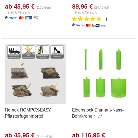
ab 45,95 €
89,95 €
(2,30 €/m)
(24,18 €/l)
+ 9,90 € Versand
+ 9,90 € Versand
1
Romex ROMPOX-EASY
Eibenstock Diamant-Nass-
Pflasterfugenmörtel
Bohrkrone 1 ¼"
ab 45,95 €
ab 116,95 €
(3,06 €/kg)