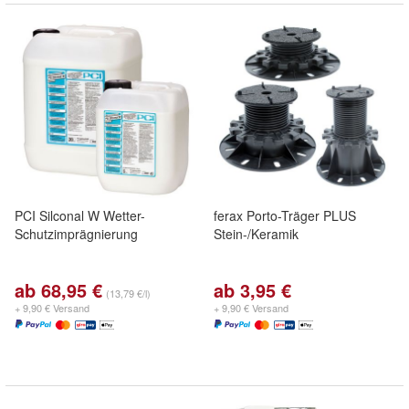
PCI Silconal W Wetter-
ferax Porto-Träger PLUS
Schutzimprägnierung
Stein-/Keramik
ab 68,95 €
ab 3,95 €
(13,79 €/l)
+ 9,90 € Versand
+ 9,90 € Versand