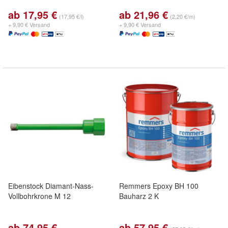
ab 17,95 €
ab 21,96 €
(17,95 €/l)
(2,20 €/m)
+ 9,90 € Versand
+ 9,90 € Versand
Eibenstock Diamant-Nass-
Remmers Epoxy BH 100
Vollbohrkrone M 12
Bauharz 2 K
ab 74,95 €
ab 57,95 €