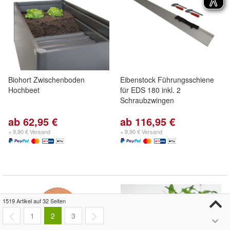
Biohort Zwischenboden
Eibenstock Führungsschiene
Hochbeet
für EDS 180 inkl. 2
Schraubzwingen
ab 62,95 €
ab 116,95 €
+ 9,90 € Versand
+ 9,90 € Versand
1519 Artikel auf 32 Seiten
1
2
3