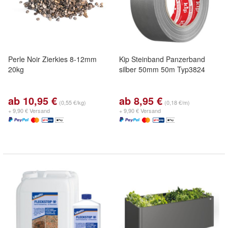
Perle Noir Zierkies 8-12mm
Kip Steinband Panzerband
20kg
silber 50mm 50m Typ3824
ab 10,95 €
ab 8,95 €
(0,55 €/kg)
(0,18 €/m)
+ 9,90 € Versand
+ 9,90 € Versand