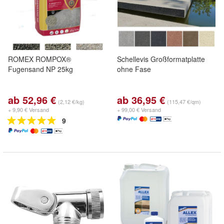
ROMEX ROMPOX®
Schellevis Großformatplatte
Fugensand NP 25kg
ohne Fase
ab 52,96 €
ab 36,95 €
(2,12 €/kg)
(115,47 €/qm)
+ 9,90 € Versand
+ 99,00 € Versand
9