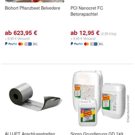
Biohort Pflanzbeet Belvedere
PCI Nanocret FC
Betonspachtel
ab 623,95 €
ab 12,95 €
(2,59 €/kg)
+ 9,90 € Versand
+ 9,90 € Versand
ALUJET Anschlussstreifen
Sopro Grundierung GD 749