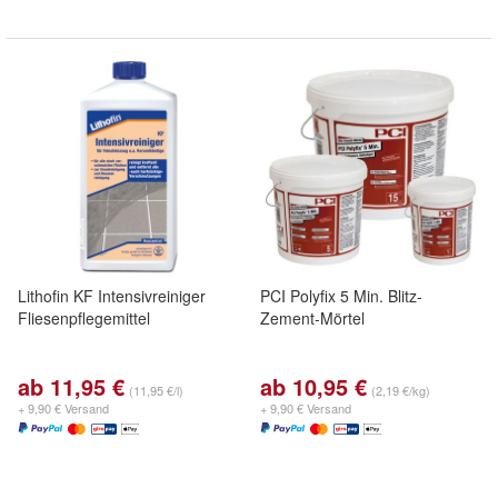
Lithofin KF Intensivreiniger
PCI Polyfix 5 Min. Blitz-
Fliesenpflegemittel
Zement-Mörtel
ab 11,95 €
ab 10,95 €
(11,95 €/l)
(2,19 €/kg)
+ 9,90 € Versand
+ 9,90 € Versand