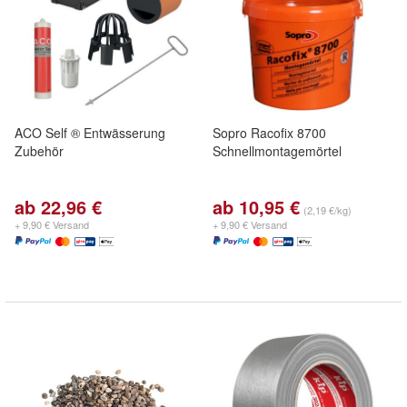
ACO Self ® Entwässerung
Sopro Racofix 8700
Zubehör
Schnellmontagemörtel
ab 22,96 €
ab 10,95 €
(2,19 €/kg)
+ 9,90 € Versand
+ 9,90 € Versand