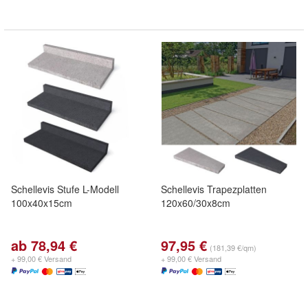
Schellevis Stufe L-Modell
Schellevis Trapezplatten
100x40x15cm
120x60/30x8cm
ab 78,94 €
97,95 €
(181,39 €/qm)
+ 99,00 € Versand
+ 99,00 € Versand