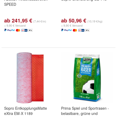
SPEED
ab 241,95 €
ab 50,96 €
(7,44 €/m)
(10,19 €/kg)
+ 9,90 € Versand
+ 9,90 € Versand
Sopro EntkopplungsMatte
Prima Spiel und Sportrasen -
eXtra EM-X 1189
belastbare, grüne und