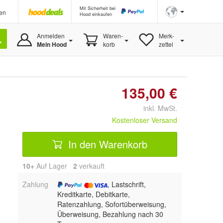
Mit Sicherheit bei
en
Hood einkaufen
Anmelden
Waren-
Merk-
Mein Hood
korb
zettel
135,00 €
inkl. MwSt.
Kostenloser Versand
In den Warenkorb
10+
Auf Lager
2
 verkauft
Zahlung
, Lastschrift,
Kreditkarte, Debitkarte,
Ratenzahlung, Sofortüberweisung,
Überweisung, Bezahlung nach 30