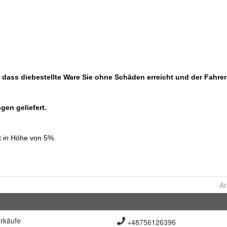
Ar
rkäufe
+48756126396