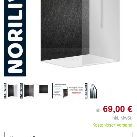
Doppelt antippen zum
vergrößern
69,00 €
ab
inkl. MwSt.
Kostenloser Versand