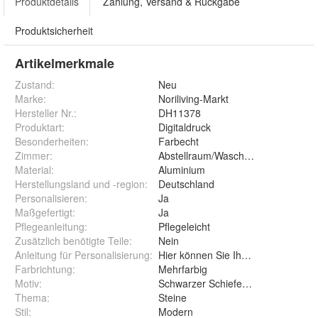
Produktdetails
Zahlung, Versand & Rückgabe
Produktsicherheit
Artikelmerkmale
Zustand:
Neu
Marke:
Noriliving-Markt
Hersteller Nr.:
DH11378
Produktart
:
Digitaldruck
Besonderheiten
:
Farbecht
Zimmer
:
Abstellraum/Waschraum
Material
:
Aluminium
Herstellungsland und -region
:
Deutschland
Personalisieren
:
Ja
Maßgefertigt
:
Ja
Pflegeanleitung
:
Pflegeleicht
Zusätzlich benötigte Teile
:
Nein
Anleitung für Personalisierung
:
Hier können Sie Ihr Wunschmaßkü
Farbrichtung
:
Mehrfarbig
Motiv
:
Schwarzer Schieferstein
Thema
:
Steine
Stil
:
Modern