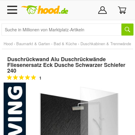
Hood
›
Baumarkt & Garten
›
Bad & Küche
›
Duschkabinen & Trennwände
Duschrückwand Alu Duschrückwände
Fliesenersatz Eck Dusche Schwarzer Schiefer
240
1