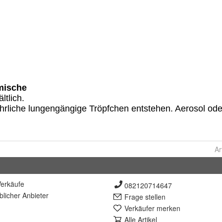
Ar
erkäufe
082120714647
lich
er Anbieter
Frage stellen
Verkäufer merken
Alle Artikel