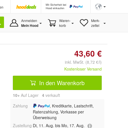
Mit Sicherheit bei
en
Hood einkaufen
Anmelden
Waren-
Merk-
Mein Hood
korb
zettel
43,60 €
inkl. MwSt. (8,72 €/l)
Kostenloser Versand
In den Warenkorb
10+
Auf Lager
4
 verkauft
Zahlung
, Kreditkarte, Lastschrift,
Ratenzahlung, Vorkasse per
Überweisung
Zustellung
Di, 11. Aug. bis Mo, 17. Aug.