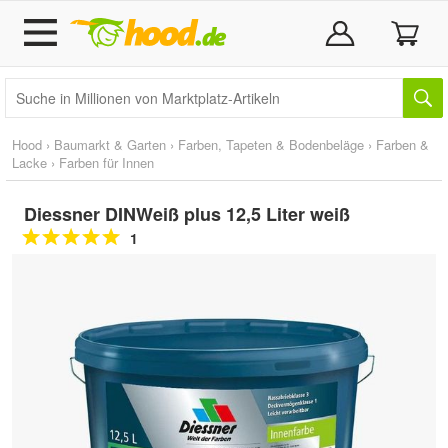
Hood
›
Baumarkt & Garten
›
Farben, Tapeten & Bodenbeläge
›
Farben &
Lacke
›
Farben für Innen
Diessner DINWeiß plus 12,5 Liter weiß
1