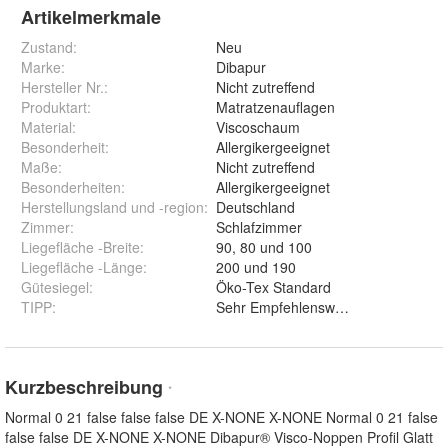
Artikelmerkmale
Zustand:
Neu
Marke:
Dibapur
Hersteller Nr.:
Nicht zutreffend
Produktart
:
Matratzenauflagen
Material
:
Viscoschaum
Besonderheit
:
Allergikergeeignet
Maße
:
Nicht zutreffend
Besonderheiten
:
Allergikergeeignet
Herstellungsland und -region
:
Deutschland
Zimmer
:
Schlafzimmer
Liegefläche -Breite
:
90, 80 und 100
Liegefläche -Länge
:
200 und 190
Gütesiegel
:
Öko-Tex Standard
TIPP
:
Sehr Empfehlenswertes Produkt!
Kurzbeschreibung
*
Normal 0 21 false false false DE X-NONE X-NONE Normal 0 21 false
false false DE X-NONE X-NONE Dibapur® Visco-Noppen Profil Glatt