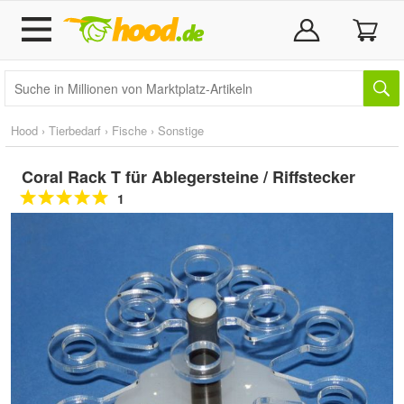
Hood
›
Tierbedarf
›
Fische
›
Sonstige
Coral Rack T für Ablegersteine / Riffstecker
1