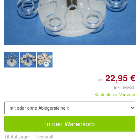
Doppelt antippen zum
vergrößern
22,95 €
ab
inkl. MwSt.
Kostenloser Versand
In den Warenkorb
10
Auf Lager
1
 verkauft