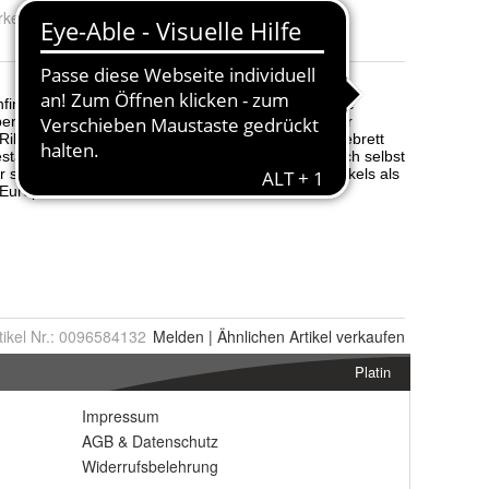
rke:
Continenta
tikel Nr.:
0096584132
Melden
|
Ähnlichen
Artikel verkaufen
Platin
Impressum
AGB
&
Datenschutz
Widerrufsbelehrung