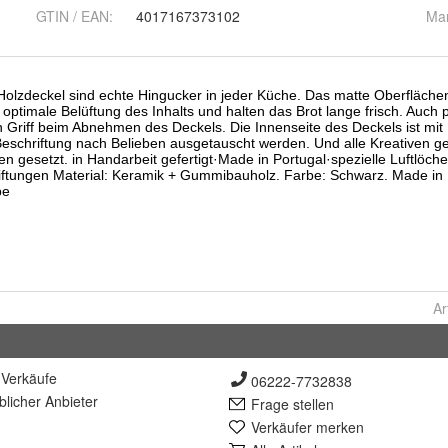
GTIN / EAN:
4017167373102
Ma
Ar
Verkäufe
06222-7732838
lich
er Anbieter
Frage stellen
Verkäufer merken