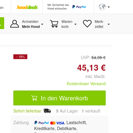
Mit Sicherheit bei
en
Hood einkaufen
Anmelden
Waren-
Merk-
Mein Hood
korb
zettel
- 18%
UVP:
54,95 €
45,13 €
inkl. MwSt.
Kostenloser Versand
In den Warenkorb
Sofort lieferbar
5
Auf Lager
1
 verkauft
Zahlung
, Lastschrift,
Kreditkarte, Debitkarte,