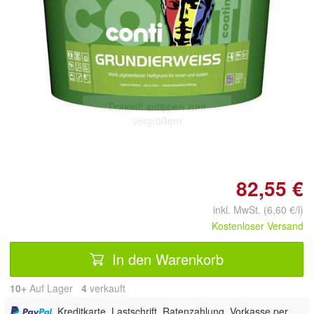
Doppelt antippen zum
vergrößern
82,55 €
inkl. MwSt. (6,60 €/l)
Kostenloser Versand
In den Warenkorb
10+
Auf Lager
4
 verkauft
, Kreditkarte, Lastschrift, Ratenzahlung, Vorkasse per