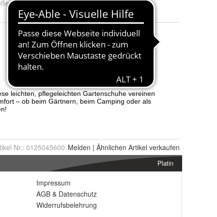
öße
:
37, 38, 39, 40, 41, 42, 43, 44 und 45
tikel Nr.:
0125045600
Melden
|
Ähnlichen
Artikel verkaufen
Platin
Impressum
AGB
&
Datenschutz
Widerrufsbelehrung