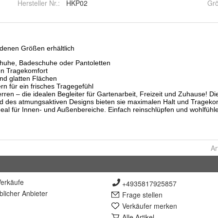
Hersteller Nr.:
HKP02
Gr
Ar
erkäufe
+4935817925857
lich
er Anbieter
Frage stellen
Verkäufer merken
Alle Artikel