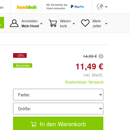
Mit Sicherheit bei
en
Hood einkaufen
Anmelden
Waren-
Merk-
Mein Hood
korb
zettel
- 23%
14,99 €
11,49 €
Bestseller
inkl. MwSt.
Kostenloser Versand
In den Warenkorb