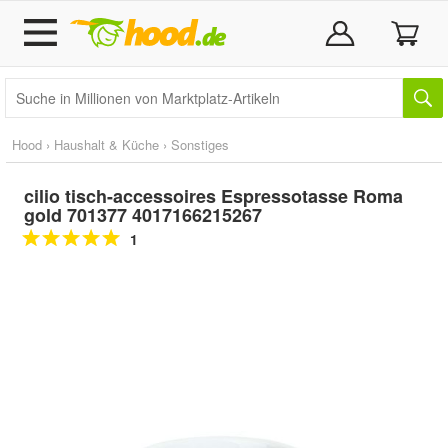
Hood
›
Haushalt & Küche
›
Sonstiges
cilio tisch-accessoires Espressotasse Roma
gold 701377 4017166215267
1