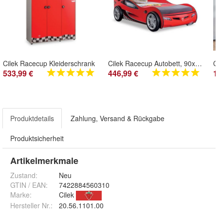
Cilek Racecup Kleiderschrank
Cilek Racecup Autobett, 90x190 cm
533,99 €
446,99 €
1
Produktdetails
Zahlung, Versand & Rückgabe
Produktsicherheit
Artikelmerkmale
Zustand:
Neu
GTIN / EAN:
7422884560310
Marke:
Cilek
Hersteller Nr.:
20.56.1101.00