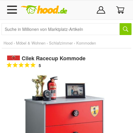
Hood
›
Möbel & Wohnen
›
Schlafzimmer
›
Kommoden
Cilek Racecup Kommode
5