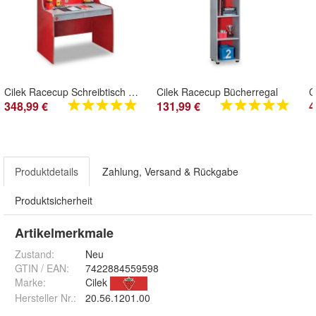
Cilek Racecup Schreibtisch mit Aufsatz
Cilek Racecup Bücherregal
348,99 €
131,99 €
4
Produktdetails
Zahlung, Versand & Rückgabe
Produktsicherheit
Artikelmerkmale
Zustand:
Neu
GTIN / EAN:
7422884559598
Marke:
Cilek
Hersteller Nr.:
20.56.1201.00